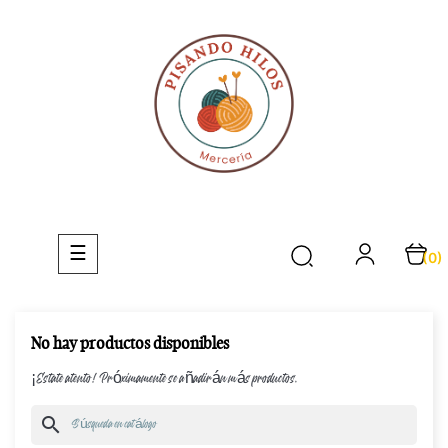
Navegación
☰
(0)
de
palanca
No hay productos disponibles
¡Estate atento! Próximamente se añadirán más productos.
search