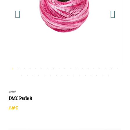
DMC
DMC Perle 8
3,80 €