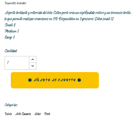
Impuestos incluidos
Aspecto brillante y retorcido del hilo Coton perle crea un espléndido relieve y un hermoso brillo,
lo que permite realizar creaciones en 3D Disponiblen en 3 grosores Extra small 12
Small 8
Medium 5
Large 3
Cantidad
AÑADIR AL CARRITO
Categorías:
Inicio
Arte Canario
Hilos
Perle