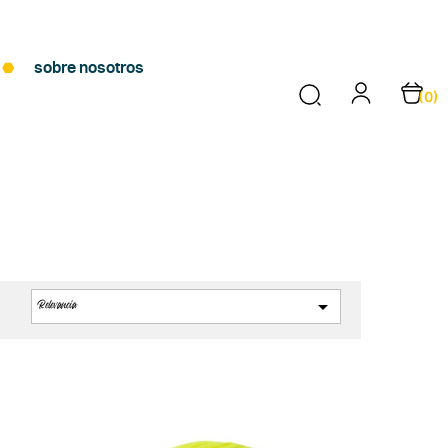
sobre nosotros
(0)

Relevancia
: