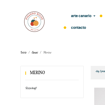
arte canario
contacto
Inicio
Lanas
Merino
Hay 3 prod
MERINO
Rosa kraft