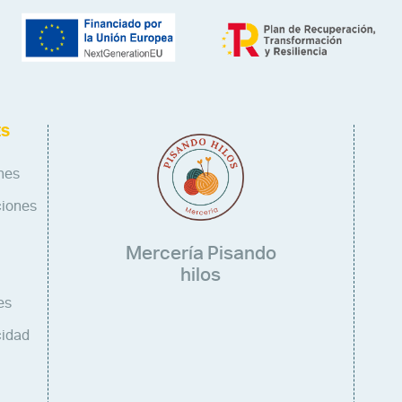
ES
nes
ciones
Mercería Pisando
hilos
es
cidad