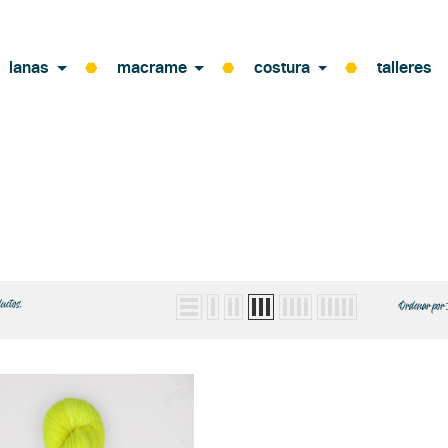
lanas
macrame
costura
talleres
uctos.
Ordenar por