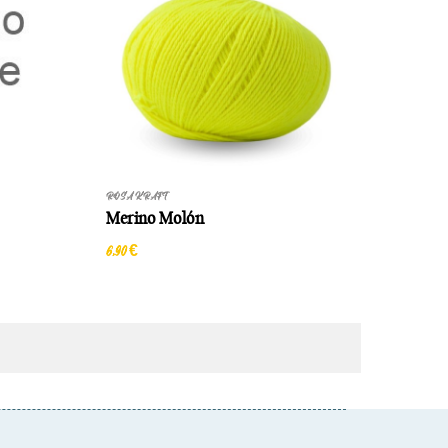
ROSA KRAFT
Merino Molón
6,90 €