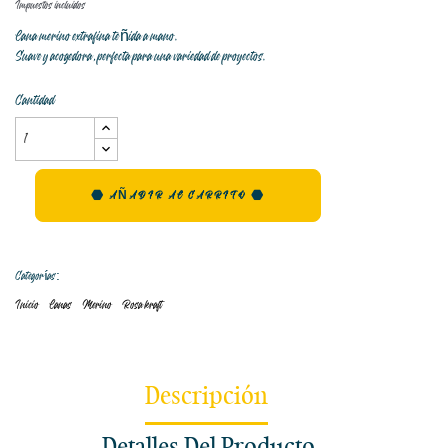
Impuestos incluidos
Lana merino extrafina teñida a mano.
Suave y acogedora, perfecta para una variedad de proyectos.
Cantidad
AÑADIR AL CARRITO
Categorías:
Inicio
Lanas
Merino
Rosa kraft
Descripción