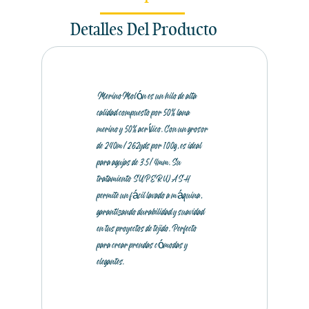
Detalles Del Producto
MerinoMolón es un hilo de alta
calidad compuesto por 50% lana
merino y 50% acrílico. Con un grosor
de 240m/262yds por 100g, es ideal
para agujas de 3.5/4mm. Su
tratamiento SUPERWASH
permite un fácil lavado a máquina,
garantizando durabilidad y suavidad
en tus proyectos de tejido. Perfecto
para crear prendas cómodas y
elegantes.