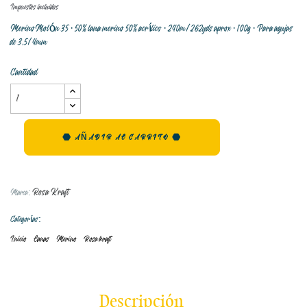
Impuestos incluidos
MerinoMolón 35 · 50% lana merino 50% acrílico · 240m/262yds aprox · 100g · Para agujas
de 3,5/4mm
Cantidad
AÑADIR AL CARRITO
Rosa Kraft
Marca:
Categorías:
Inicio
Lanas
Merino
Rosa kraft
Descripción