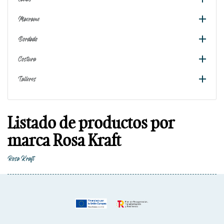

Macrame

Bordado

Costura

Talleres
Listado de productos por
marca Rosa Kraft
Rosa Kraft