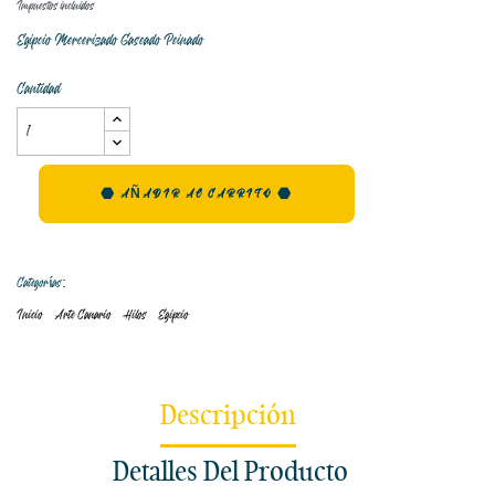
Impuestos incluidos
Egipcio Mercerizado Gaseado Peinado
Cantidad
AÑADIR AL CARRITO
Categorías:
Inicio
Arte Canario
Hilos
Egipcio
Descripción
Detalles Del Producto