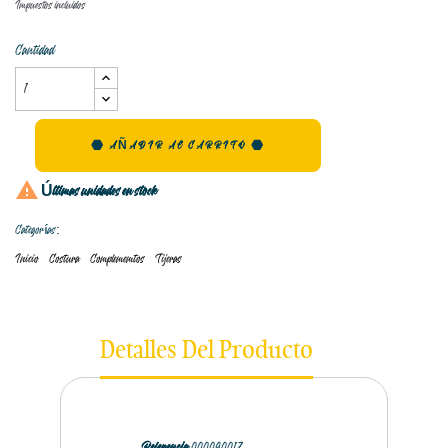
Impuestos incluidos
Cantidad
AÑADIR AL CARRITO

Últimas unidades en stock
Categorías:
Inicio
Costura
Complememtos
Tijeras
Detalles Del Producto