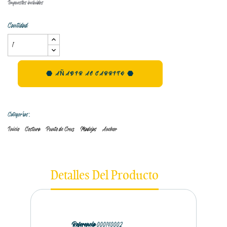
Impuestos incluidos
Cantidad
AÑADIR AL CARRITO
Categorías:
Inicio
Costura
Punto de Cruz
Madejas
Anchor
Detalles Del Producto
Referencia
000140002