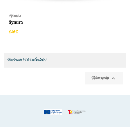
SYNURA
Synura
6,60 €
Mostrando 1-1 de 1 artículo(s)

Volver arriba