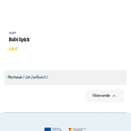
RUBI
Rubi Spirit
3,95 €
Mostrando 1-2 de 2 artículo(s)

Volver arriba