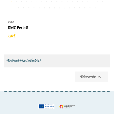
DMC
DMC Perle 8
3,80 €
Mostrando 1-1 de 1 artículo(s)

Volver arriba