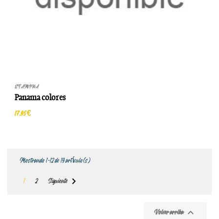
ETAMINA
Panama colores
17,95 €
Mostrando 1-12 de 19 artículo(s)

1
2
Siguiente

Volver arriba