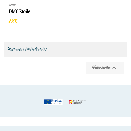
DMC
DMC Etoile
2,55 €
Mostrando 1-1 de 1 artículo(s)

Volver arriba