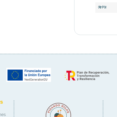
MPN
ES
nes