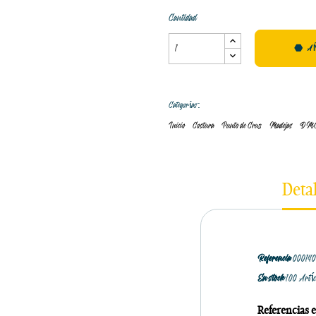
Cantidad
A
Categorías:
Inicio
Costura
Punto de Cruz
Madejas
DM
Deta
Referencia
00014
En stock
100 Artí
Referencias e