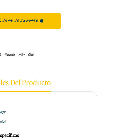
ÑADIR AL CARRITO
C
Bordado
Hilos
Etoli
lles Del Producto
0027
culos
specíficas