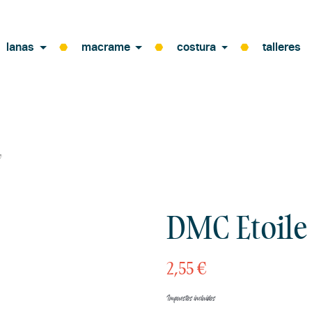
lanas
macrame
costura
talleres
e
DMC Etoile
2,55 €
Impuestos incluidos