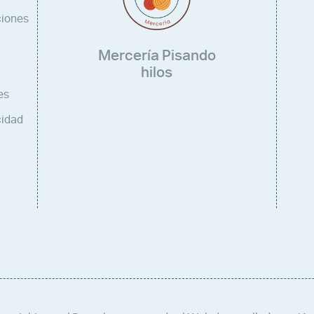
ciones
Mercería Pisando
hilos
es
cidad