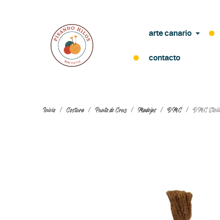
arte canario
contacto
Inicio
Costura
Punto de Cruz
Madejas
DMC
DMC Etoil