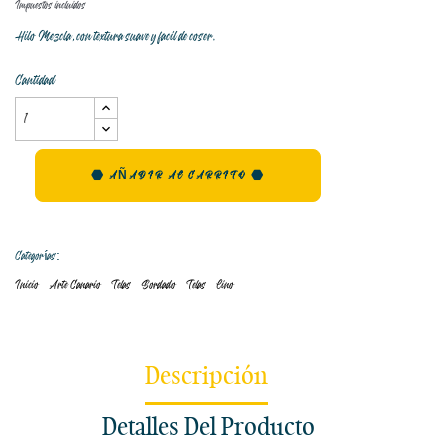
Impuestos incluidos
Hilo Mezcla, con textura suave y facil de coser.
Cantidad
AÑADIR AL CARRITO
Categorías:
Inicio
Arte Canario
Telas
Bordado
Telas
Lino
Descripción
Detalles Del Producto