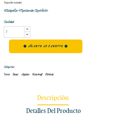
Impuestos incluidos
48%algodón 47%poliamida 5%poliéster
Cantidad
AÑADIR AL CARRITO
Categorías:
Inicio
Lanas
Algodon
Rosa kraft
Libebula
Descripción
Detalles Del Producto