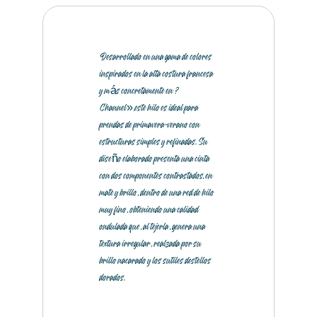
Desarrollado en una gama de colores
inspirados en la alta costura francesa
y más concretamente en ?
Channel»,este hilo es ideal para
prendas de primavera-verano con
estructuras simples y refinadas. Su
diseño elaborado presenta una cinta
con dos componentes contrastados, en
mate y brillo, dentro de una red de hilo
muy fino, obteniendo una calidad
ondulada que, al tejerla, genera una
textura irregular, realzada por su
brillo nacarado y los sutiles destellos
dorados.