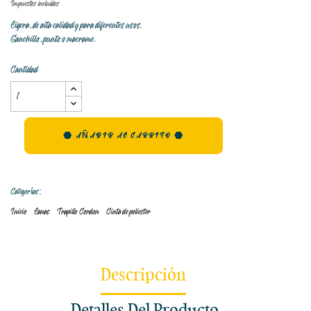
Impuestos incluidos
Ligera, de alta calidad y para diferentes usos.
Ganchillo, punto o macrame.
Cantidad
AÑADIR AL CARRITO
Categorías:
Inicio
Lanas
Trapillo Cordon
Cinta de poliester
Descripción