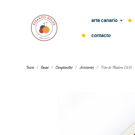
arte canario
contacto
Inicio
Lanas
Complemetos
Accesorios
Telar de Madera 23x33