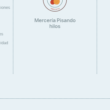
ciones
Mercería Pisando
hilos
es
cidad