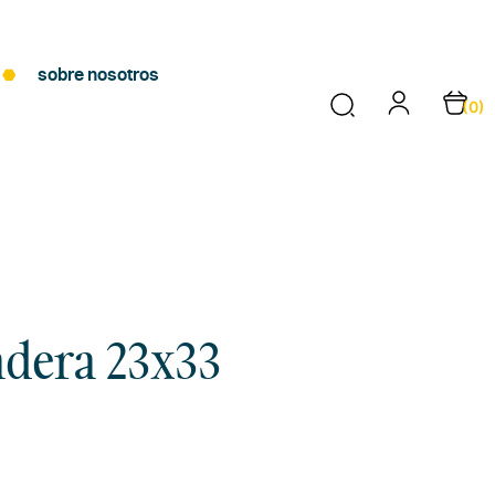
sobre nosotros
(0)
adera 23x33