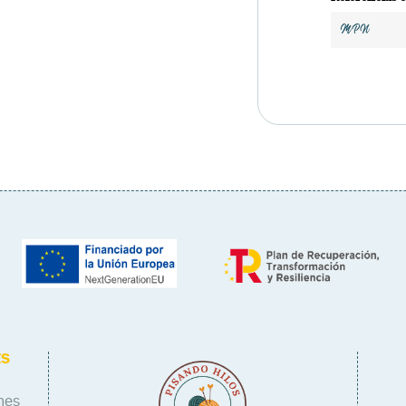
MPN
ES
nes