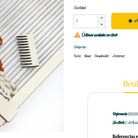
Cantidad
A

Últimas unidades en stock
Categorías:
Inicio
Lanas
Complemetos
Accesorios
Deta
Referencia
00020
En stock
2 Artícu
Referencias e