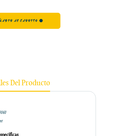
ÑADIR AL CARRITO
lles Del Producto
0060
los
specíficas