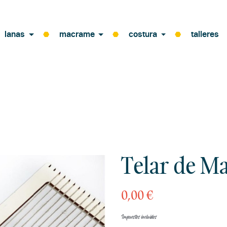
lanas
macrame
costura
talleres
Telar de M
0,00 €
Impuestos incluidos