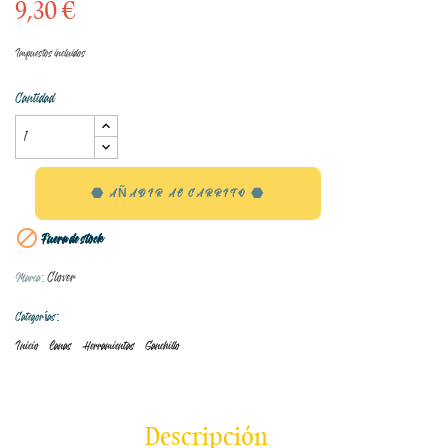
9,30 €
Impuestos incluidos
Cantidad
AÑADIR AL CARRITO

Fuera de stock
Clover
Marca:
Categorías:
Inicio
Lanas
Herramientas
Ganchillo
Descripción