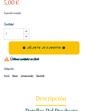
5,00 €
Impuestos incluidos
Cantidad
AÑADIR AL CARRITO

Últimas unidades en stock
Categorías:
Inicio
Lanas
Herramientas
Ganchillo
Descripción