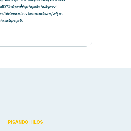
antil?Desde jerséis y chaquetas hasta gorros,
os. Ideal para quienes buscan calidez, confort y un
d en cada proyecto.
PISANDO HILOS