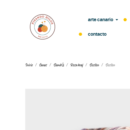
arte canario
contacto
Inicio
Lanas
Bambú
Rosa kraf
Boston
Boston