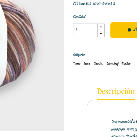
70% lana 30% viscosa de bambú
Cantidad
A
Categorías:
Inicio
Lanas
Bambú
Rosa kraf
Boston
Descripción
Una composición ún
ultrasuave, brillo
diferencia. Versátil