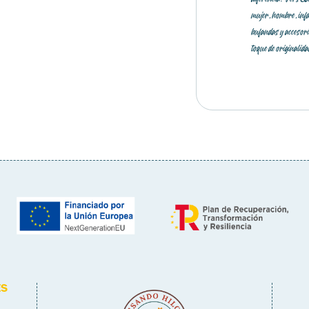
mujer, hombre, inf
bufandas y accesori
toque de originalida
ES