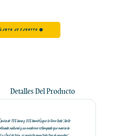
ÑADIR AL CARRITO
Detalles Del Producto
ica de 70% lana y 30% bambú que lo tiene todo: tacto
 satinado natural y un moderno estampado que marca la
 y fácil de tejer, es perfecta para todo tipo de prendas: