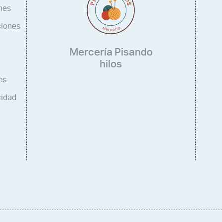
nes
ciones
Mercería Pisando
hilos
es
cidad