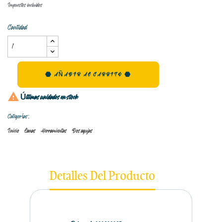
Impuestos incluidos
Cantidad
AÑADIR AL CARRITO

Últimas unidades en stock
Categorías:
Inicio
Lanas
Herramientas
Dos agujas
Detalles Del Producto