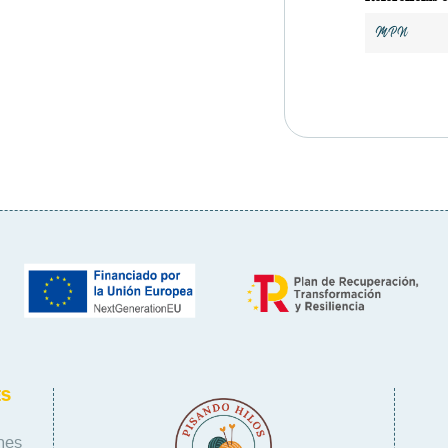
MPN
ES
nes