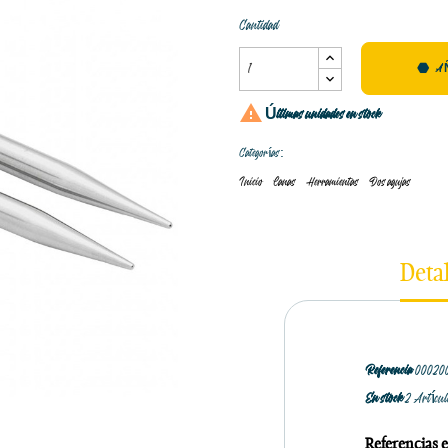
Cantidad
A

Últimas unidades en stock
Categorías:
Inicio
Lanas
Herramientas
Dos agujas
Deta
Referencia
00020
En stock
2 Artícu
Referencias e