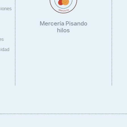
ciones
Mercería Pisando
hilos
es
cidad