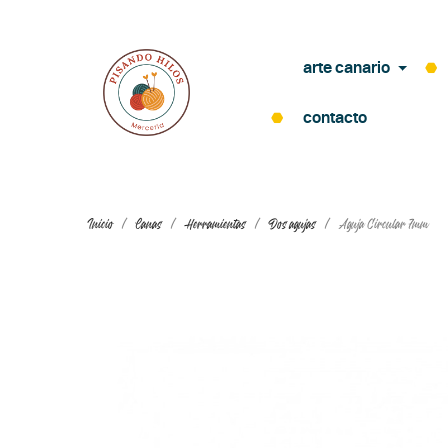
arte canario
contacto
Inicio
Lanas
Herramientas
Dos agujas
Aguja Circular 7mm