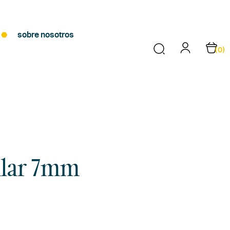
sobre nosotros
(0)
ular 7mm