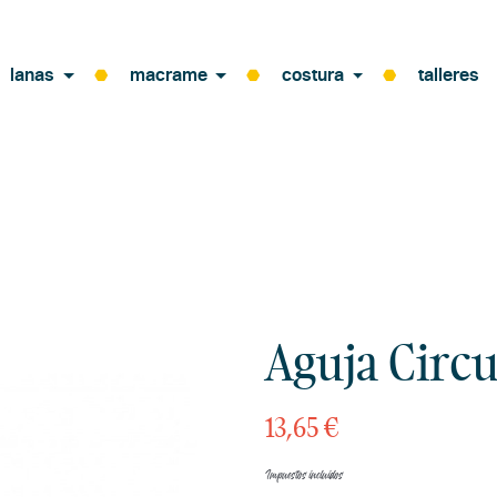
lanas
macrame
costura
talleres
Aguja Circ
13,65 €
Impuestos incluidos