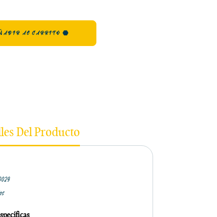
ÑADIR AL CARRITO
lles Del Producto
0029
los
specíficas