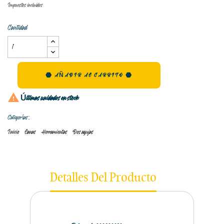
Impuestos incluidos
Cantidad
AÑADIR AL CARRITO

Últimas unidades en stock
Categorías:
Inicio
Lanas
Herramientas
Dos agujas
Detalles Del Producto