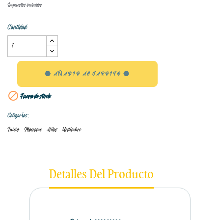
Impuestos incluidos
Cantidad
AÑADIR AL CARRITO

Fuera de stock
Categorías:
Inicio
Macrame
Hilos
Urdimbre
Detalles Del Producto