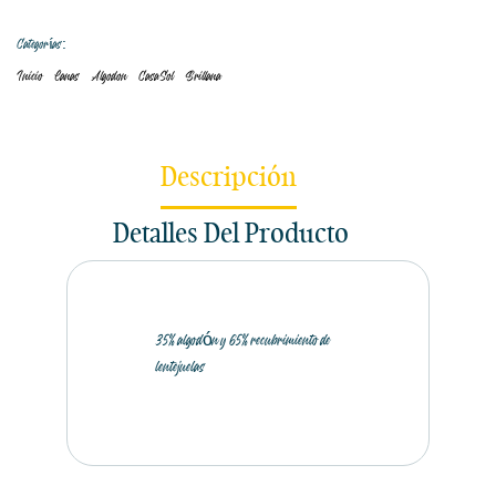
Categorías:
Inicio
Lanas
Algodon
CasaSol
Brillana
Descripción
Detalles Del Producto
35% algodón y 65% recubrimiento de
lentejuelas