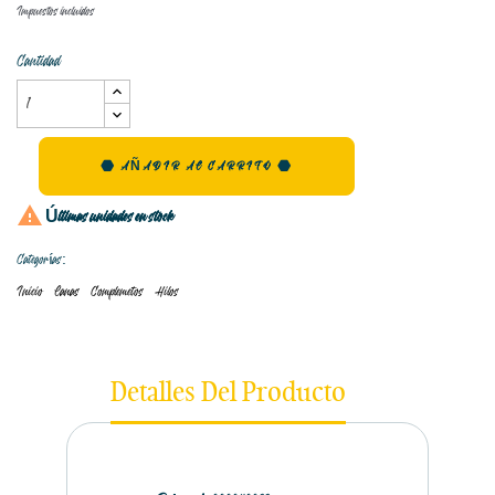
Impuestos incluidos
Cantidad
AÑADIR AL CARRITO

Últimas unidades en stock
Categorías:
Inicio
Lanas
Complemetos
Hilos
Detalles Del Producto