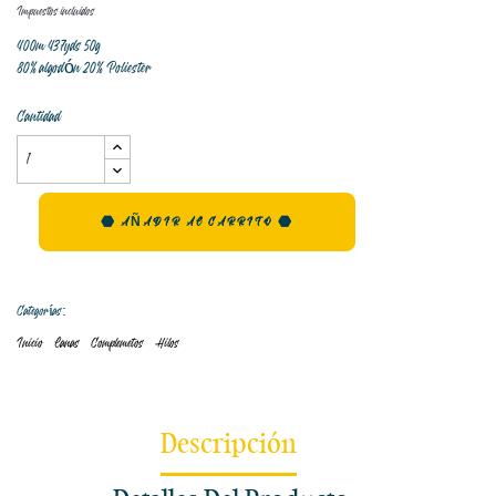
Impuestos incluidos
400m 437yds 50g
80% algodón 20% Poliester
Cantidad
AÑADIR AL CARRITO
Categorías:
Inicio
Lanas
Complemetos
Hilos
Descripción