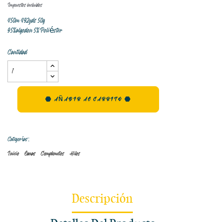
Impuestos incluidos
450m 492yds 50g
95%algodon 5%Poliéster
Cantidad
AÑADIR AL CARRITO
Categorías:
Inicio
Lanas
Complemetos
Hilos
Descripción