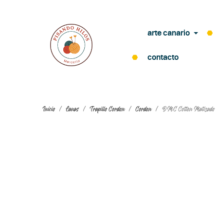
arte canario
contacto
Inicio
Lanas
Trapillo Cordon
Cordon
DMC Cotton Matizado