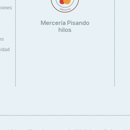
ciones
Mercería Pisando
hilos
es
cidad