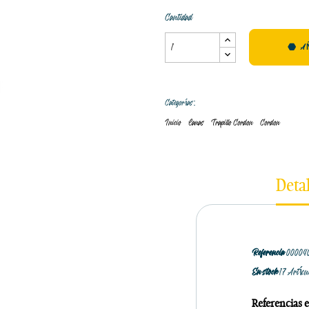
Cantidad
A
Categorías:
Inicio
Lanas
Trapillo Cordon
Cordon
Deta
Referencia
00004
En stock
17 Artícu
Referencias e