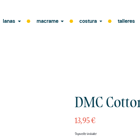
lanas
macrame
costura
talleres
DMC Cotto
13,95 €
Impuestos incluidos