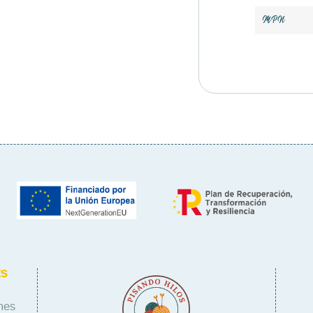
MPN
ES
nes