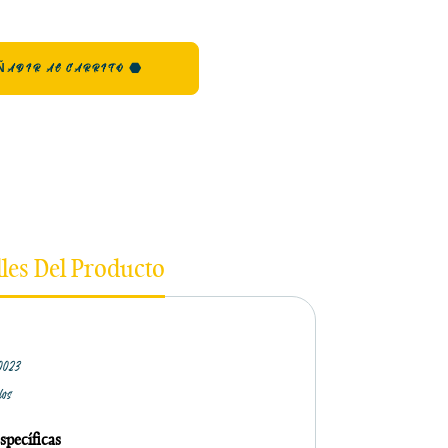
ÑADIR AL CARRITO
lles Del Producto
0023
los
specíficas