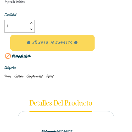
Impuestos incluidos
Cantidad
AÑADIR AL CARRITO

Fuera de stock
Categorías:
Inicio
Costura
Complememtos
Tijeras
Detalles Del Producto