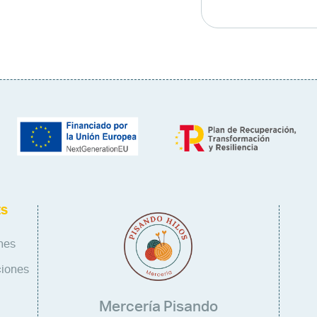
ES
nes
ciones
Mercería Pisando