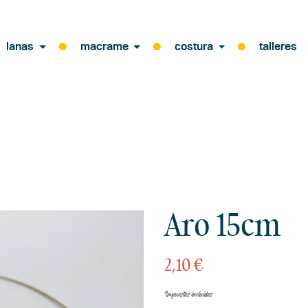
lanas
macrame
costura
talleres
Aro 15cm
2,10 €
Impuestos incluidos