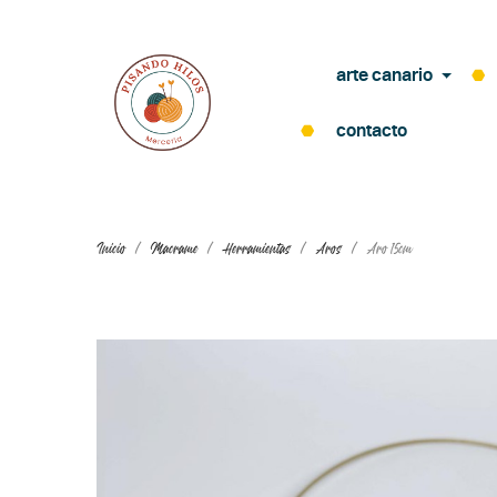
arte canario
contacto
Inicio
Macrame
Herramientas
Aros
Aro 15cm