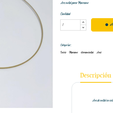
Aro metal para Macrame
Cantidad
A
Categorías:
Inicio
Macrame
Herramientas
Aros
Descripción
Aro de metal en co