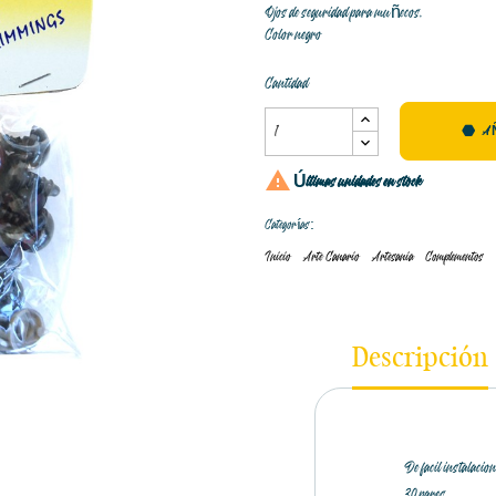
Ojos de seguridad para muñecos.
Color negro
Cantidad
A

Últimas unidades en stock
Categorías:
Inicio
Arte Canario
Artesania
Complementos
Descripción
De facil instalacion
30 pares