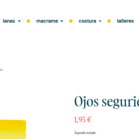
lanas
macrame
costura
talleres
6mm
Ojos segur
1,95 €
Impuestos incluidos