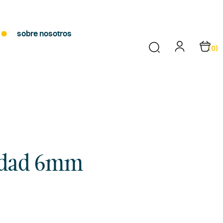
sobre nosotros
(0)
idad 6mm