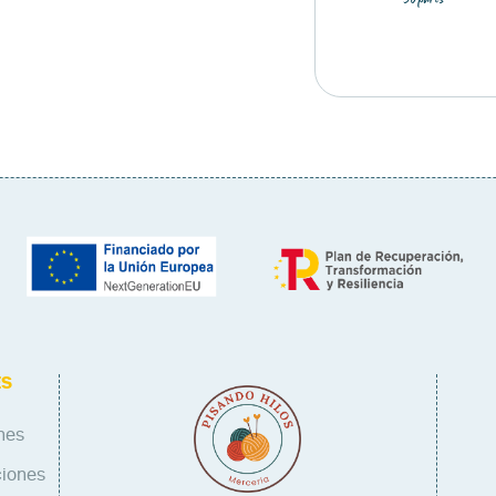
ES
nes
ciones