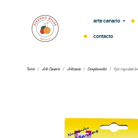
arte canario
contacto
Inicio
Arte Canario
Artesania
Complementos
Ojos seguridad 