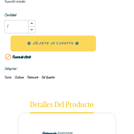
Impuestos incluidos
Cantidad
AÑADIR AL CARRITO

Fuera de stock
Categorías:
Inicio
Costura
Pachwork
Fat Quarter
Detalles Del Producto