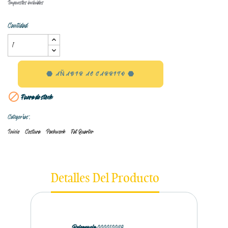
Impuestos incluidos
Cantidad
AÑADIR AL CARRITO

Fuera de stock
Categorías:
Inicio
Costura
Pachwork
Fat Quarter
Detalles Del Producto