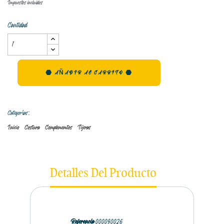
Impuestos incluidos
Cantidad
AÑADIR AL CARRITO
Categorías:
Inicio
Costura
Complememtos
Tijeras
Detalles Del Producto
Referencia
000090026