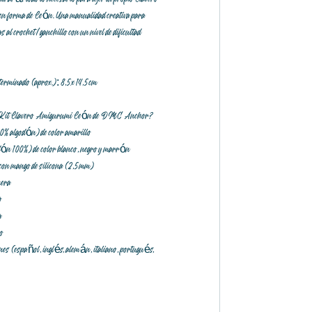
 forma de León. Una manualidad creativa para
s al crochet/ganchillo con un nivel de dificultad
 terminado (aprox.): 8,5 x 14,5 cm
 Kit Llavero Amigurumi León de DMC Anchor?
(100% algodón) de color amarillo
dón 100%) de color blanco, negro y marrón
o con mango de silicona (2,5 mm)
nera
o
a
ro
ones (español, inglés, alemán, italiano, portugués,