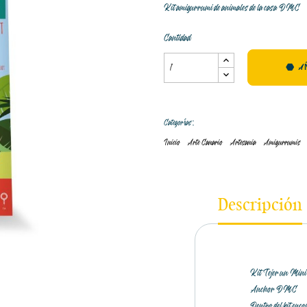
Kit amigurrumi de animales de la casa DMC
Cantidad
A
Categorías:
Inicio
Arte Canario
Artesania
Amigurrumis
Descripción
Kit Tejer un Mini 
Anchor DMC
Dentro del kit enco