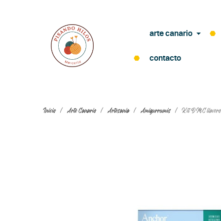
arte canario
contacto
Inicio
Arte Canario
Artesania
Amigurrumis
Kit DMC llaver