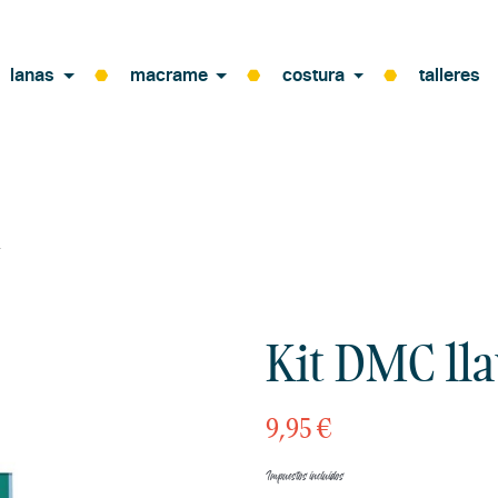
lanas
macrame
costura
talleres
o
Kit DMC ll
9,95 €
Impuestos incluidos