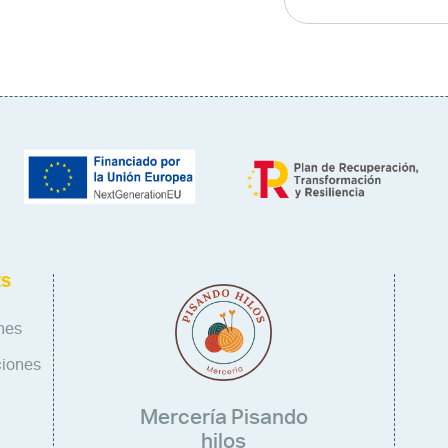
ES
nes
ciones
Mercería Pisando
hilos