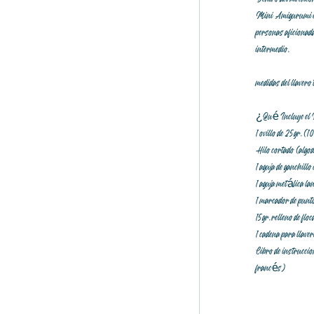
Mini Amigurumi en
personas aficionada
intermedio.
medidas del llavero
¿Qué Incluye el
1 ovillo de 25 gr. 
Hilo cortado (algo
1 aguja de ganchill
1 aguja metálica la
1 marcador de punt
15 gr. relleno de floc
1 cadena para llave
Libro de instrucci
francés)