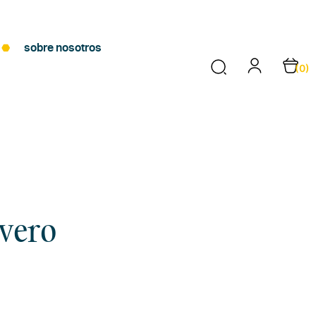
sobre nosotros
(0)
avero