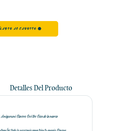
ÑADIR AL CARRITO
Detalles Del Producto
Amigurumi Llavero Levi the Lion de la marca
ntrarás todo lo necesario para tejer tu propio Llavero