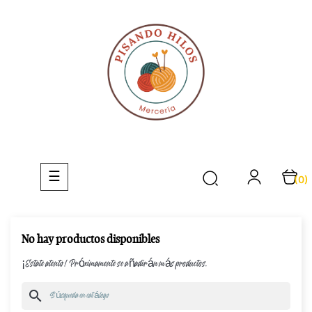
Navegación
☰
(0)
de
palanca
No hay productos disponibles
¡Estate atento! Próximamente se añadirán más productos.
search