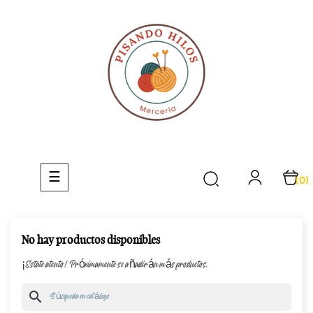
Navegación
☰
(0)
de
palanca
No hay productos disponibles
¡Estate atento! Próximamente se añadirán más productos.
search