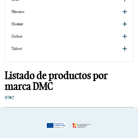

Macrame

Bordado

Costura

Talleres
Listado de productos por
marca DMC
DMC