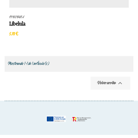
LIBEBULA
Libelula
5,70 €
Mostrando 1-1 de 1 artículo(s)

Volver arriba