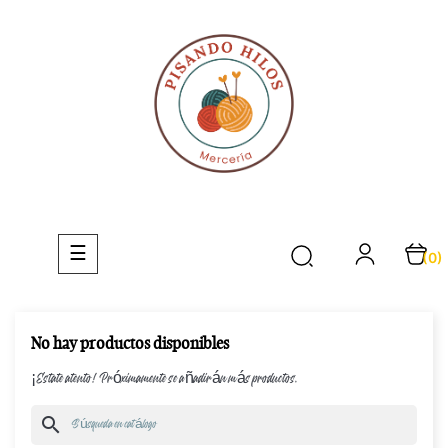
Navegación
☰
(0)
de
palanca
No hay productos disponibles
¡Estate atento! Próximamente se añadirán más productos.
search