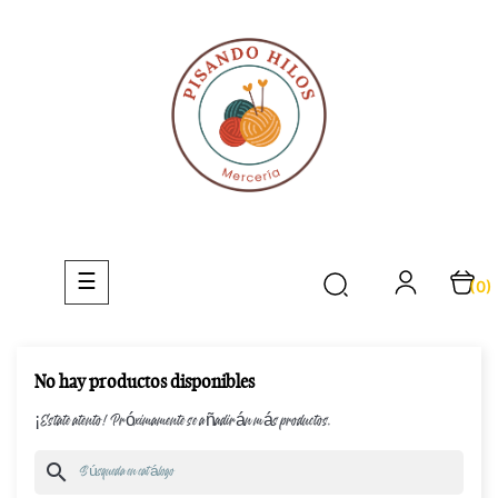
Navegación
☰
(0)
de
palanca
No hay productos disponibles
¡Estate atento! Próximamente se añadirán más productos.
search