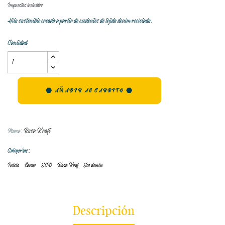
Impuestos incluidos
Hilo sostenible creado a partir de exedentes de tejido denim reciclado.
Cantidad
AÑADIR AL CARRITO
Rosa Kraft
Marca:
Categorías:
Inicio
Lanas
ECO
Rosa Kraf
Eco demin
Descripción