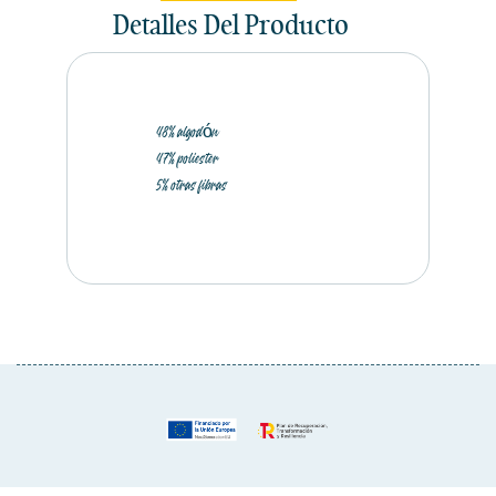
Detalles Del Producto
48% algodón
47% poliester
5% otras fibras