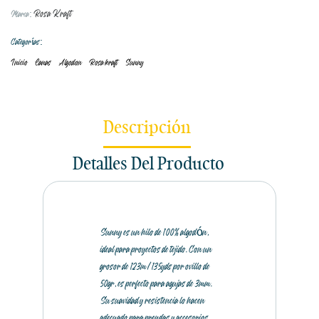
Rosa Kraft
Marca:
Categorías:
Inicio
Lanas
Algodon
Rosa kraft
Sunny
Descripción
Detalles Del Producto
Sunny es un hilo de 100% algodón,
ideal para proyectos de tejido. Con un
grosor de 123m/135yds por ovillo de
50gr, es perfecto para agujas de 3mm.
Su suavidad y resistencia lo hacen
adecuado para prendas y accesorios.