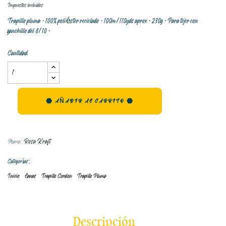
Impuestos incluidos
Trapillo pluma · 100% poliéster reciclado · 100m/110yds aprox · 230g · Para tejer con
ganchillo del 8/10 ·
Cantidad
AÑADIR AL CARRITO
Rosa Kraft
Marca:
Categorías:
Inicio
Lanas
Trapillo Cordon
Trapillo Pluma
Descripción