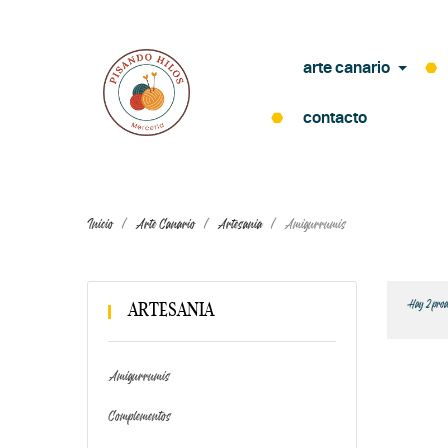
arte canario
contacto
Inicio
Arte Canario
Artesania
Amigurrumis
Hay 2 prod
ARTESANIA
Amigurrumis
Complementos