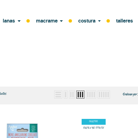
lanas
macrame
costura
talleres
uctos.
Ordenar por
NUEVO
FUERA DE STOCK