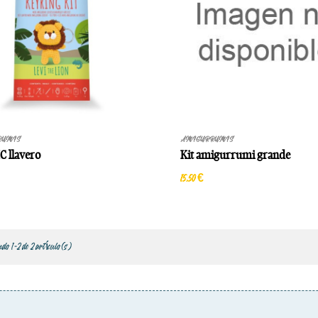
RUMIS
AMIGURRUMIS
C llavero
Kit amigurrumi grande
15,50 €
o 1-2 de 2 artículo(s)