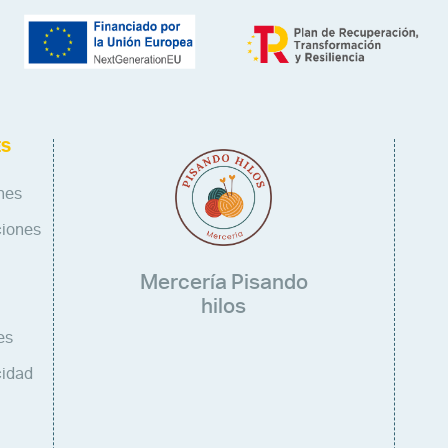
ES
nes
ciones
Mercería Pisando
hilos
es
cidad