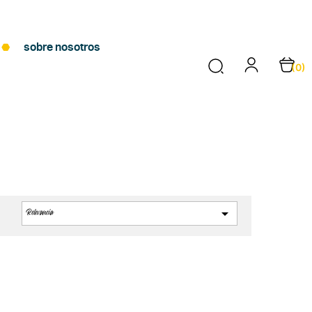
sobre nosotros
(0)

Relevancia
: