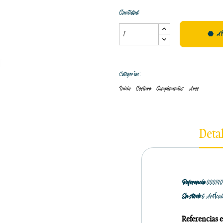
Cantidad
A
Categorías:
Inicio
Costura
Complememtos
Aros
Deta
Referencia
00014
En stock
6 Artícu
Referencias e