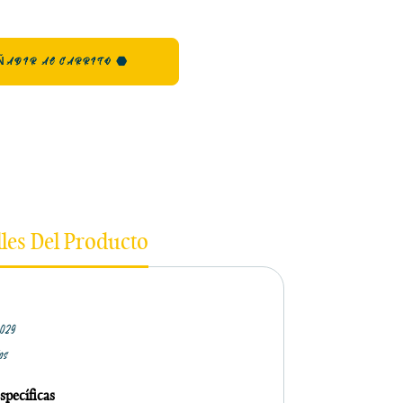
ÑADIR AL CARRITO
lles Del Producto
0029
los
specíficas