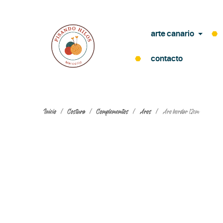
arte canario
contacto
Inicio
Costura
Complememtos
Aros
Aro bordar 12cm