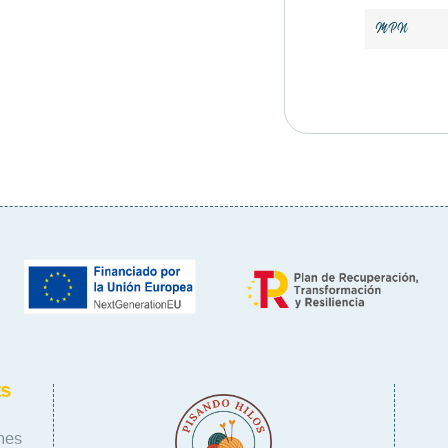
MPN
ES
nes