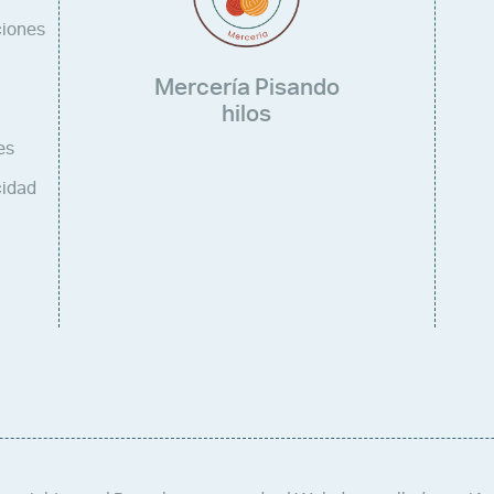
ciones
Mercería Pisando
hilos
es
cidad